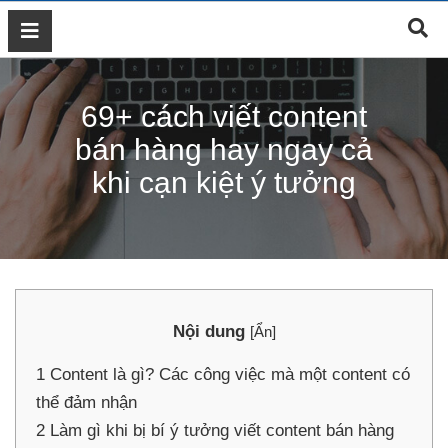
GIỚI
THIỆU
69+ cách viết content
DỊCH
VỤ
bán hàng hay ngay cả
MARKETING
khi cạn kiệt ý tưởng
ĐÀO
TẠO
MARKETING
THIẾT
KẾ
WEB
Nội dung
[
Ẩn
]
BLOG
1
Content là gì? Các công việc mà một content có
LIÊN
HỆ
thể đảm nhận
2
Làm gì khi bị bí ý tưởng viết content bán hàng