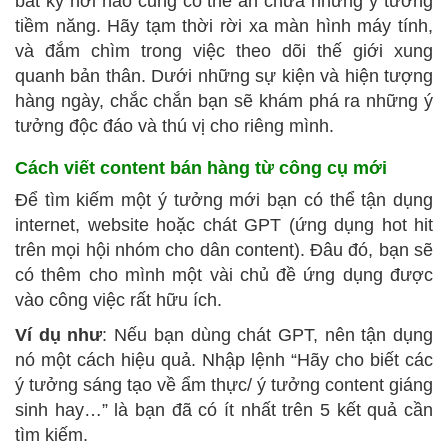
bất kỳ nơi nào cũng có thể ẩn chứa những ý tưởng
tiềm năng. Hãy tạm thời rời xa màn hình máy tính,
và đắm chìm trong việc theo dõi thế giới xung
quanh bản thân. Dưới những sự kiện và hiện tượng
hàng ngày, chắc chắn bạn sẽ khám phá ra những ý
tưởng độc đáo và thú vị cho riêng mình.
Cách viết content bán hàng
từ công cụ mới
Để tìm kiếm một ý tưởng mới bạn có thể tận dụng
internet, website hoặc chát GPT (ứng dụng hot hit
trên mọi hội nhóm cho dân content). Đâu đó, bạn sẽ
có thêm cho mình một vài chủ đề ứng dụng được
vào công việc rất hữu ích.
Ví dụ như
: Nếu bạn dùng chát GPT, nên tận dụng
nó một cách hiệu quả. Nhập lệnh “Hãy cho biết các
ý tưởng sáng tạo về ẩm thực/ ý tưởng content giáng
sinh hay…” là bạn đã có ít nhất trên 5 kết quả cần
tìm kiếm.