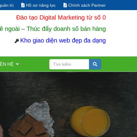
uản trị
Hồ sơ năng lực
Chính sách Partner
Đào tạo Digital Marketing từ số 0
ê ngoài – Thúc đẩy doanh số bán hàng
Kho giao diện web đẹp đa dạng
IÊN HỆ