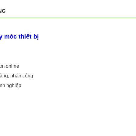
NG
y móc thiết bị
ẩm online
 bằng, nhân công
anh nghiệp