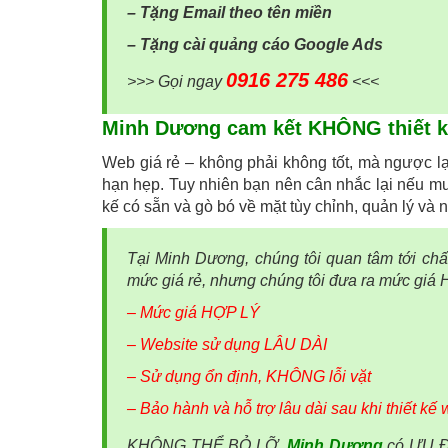
– Tặng Email theo tên miền
– Tặng cài quảng cáo Google Ads
0916 275 486
>>> Gọi ngay
<<<
Minh Dương cam kết KHÔNG thiết k
Web giá rẻ – không phải không tốt, mà ngược lạ
hạn hẹp. Tuy nhiên bạn nên cân nhắc lại nếu mu
kế có sẵn và gò bó về mặt tùy chỉnh, quản lý và n
Tại Minh Dương, chúng tôi quan tâm tới chấ
mức giá rẻ, nhưng chúng tôi đưa ra mức giá H
– Mức giá HỢP LÝ
– Website sử dụng LÂU DÀI
– Sử dụng ổn định, KHÔNG lỗi vặt
– Bảo hành và hỗ trợ lâu dài sau khi thiết kế 
KHÔNG THỂ BỎ LỠ,
Minh Dương
có ƯU ĐÃ