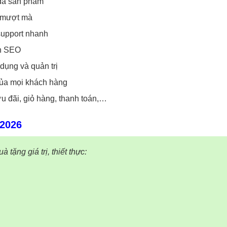
 đa sản phẩm
g mượt mà
, support nhanh
ẩn SEO
dụng và quản trị
ủa mọi khách hàng
ưu đãi, giỏ hàng, thanh toán,…
 2026
tặng giá trị, thiết thực: