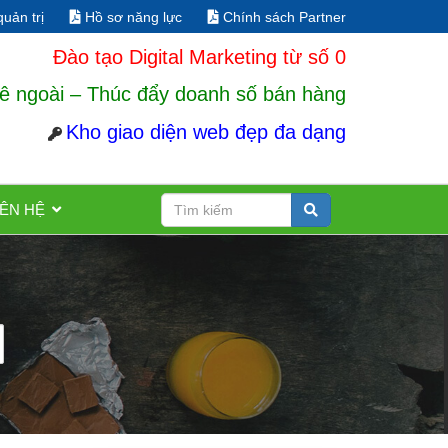
uản trị
Hồ sơ năng lực
Chính sách Partner
Đào tạo Digital Marketing từ số 0
ê ngoài – Thúc đẩy doanh số bán hàng
Kho giao diện web đẹp đa dạng
IÊN HỆ