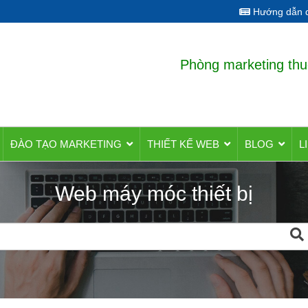
Hướng dẫn q
Phòng marketing thu
ĐÀO TẠO MARKETING
THIẾT KẾ WEB
BLOG
L
Web máy móc thiết bị