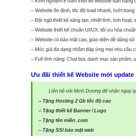
– Kinh nghiệm 8 năm thiết kế website bán hàng
– Website ổn định, tốc độ load nhanh, lướt tran
– Đội ngũ thiết kế sáng tạo, nhiệt tình, linh hoạt
– Website thiết kế chuẩn UI/UX, tối ưu hóa chu
– Website có bảo mật cao, giao diện dễ dàng sử 
– Mức giá đa dạng nhằm đáp ứng mọi nhu cầu c
– Full tính năng: Chat bot, danh mục sản phẩm, 
Ưu đãi thiết kế Website mới update
Liên hệ với Minh Dương để nhận ngay quà 
– Tặng Hosting 2 Gb tốc độ cao
– Tặng thiết kế Banner / Logo
– Tặng tên miền .com
– Tặng SSl bảo mật web