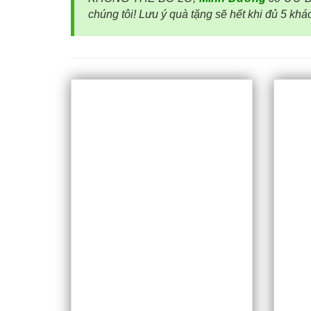
chúng tôi! Lưu ý quà tặng sẽ hết khi đủ 5 kh