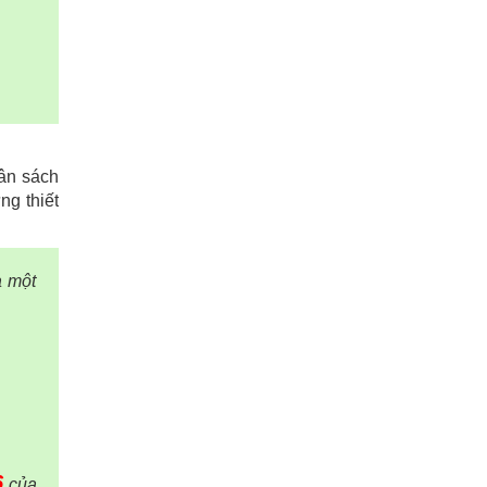
gân sách
ng thiết
a một
6
của