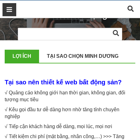
Thiết kế web bất động sản
GIỚI
THIỆU
DỊCH
VỤ
MARKETING
LỢI ÍCH
TẠI SAO CHỌN MINH DƯƠNG
ĐÀO
TẠO
MARKETING
Tại sao nên thiết kế web bất động sản?
THIẾT
KẾ
√ Quảng cáo không giới hạn thời gian, không gian, đối
WEB
tượng mục tiêu
BLOG
√ Kêu gọi đầu tư dễ dàng hơn nhờ tăng tính chuyên
nghiệp
LIÊN
HỆ
√ Tiếp cận khách hàng dễ dàng, mọi lúc, mọi nơi
√ Tiết kiệm chi phí (mặt bằng, nhân công,…) >>> Tăng