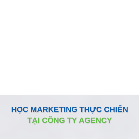
GIẢI PHÁP MARKETING THÚC
ĐẨY DOANH SỐ BÁN HÀNG
KÊNH ONLINE
Đội ngũ nhân sự Marketing của Minh Dương Media luôn
đồng hành sát sao và sẵn sàng vận hành như một phòng
Marketing nội bộ ngay tại doanh nghiệp
HỌC MARKETING THỰC CHIẾN
TẠI CÔNG TY AGENCY