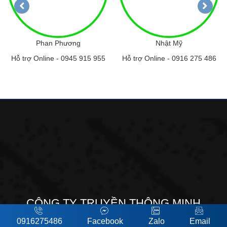
Phan Phương
Nhật Mỹ
Hỗ trợ Online -
0945 915 955
Hỗ trợ Online -
0916 275 486
CÔNG TY TRUYỀN THÔNG MINH
DƯƠNG MEDIA
0916275486
Facebook
Zalo
Email