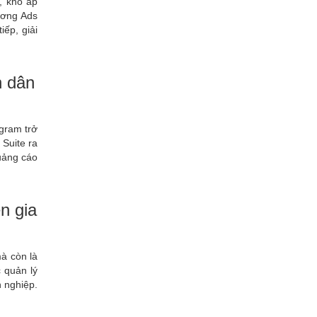
, khó áp
ương Ads
iếp, giải
n dân
agram trở
Suite ra
quảng cáo
n gia
à còn là
 quản lý
 nghiệp.