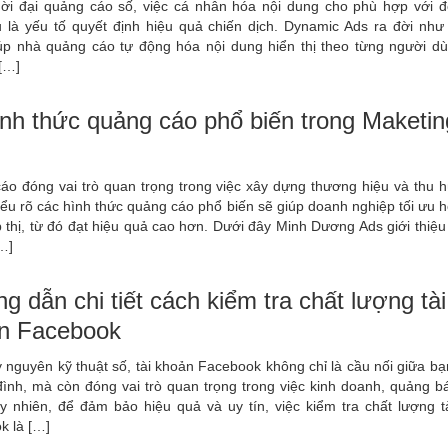
hời đại quảng cáo số, việc cá nhân hóa nội dung cho phù hợp với đ
u là yếu tố quyết định hiệu quả chiến dịch. Dynamic Ads ra đời như 
úp nhà quảng cáo tự động hóa nội dung hiển thị theo từng người dù
[…]
ình thức quảng cáo phổ biến trong Maketin
áo đóng vai trò quan trọng trong việc xây dựng thương hiệu và thu h
ểu rõ các hình thức quảng cáo phổ biến sẽ giúp doanh nghiệp tối ưu 
p thị, từ đó đạt hiệu quả cao hơn. Dưới đây Minh Dương Ads giới thiệ
…]
 dẫn chi tiết cách kiểm tra chất lượng tài
n Facebook
 nguyên kỹ thuật số, tài khoản Facebook không chỉ là cầu nối giữa b
đình, mà còn đóng vai trò quan trọng trong việc kinh doanh, quảng b
uy nhiên, để đảm bảo hiệu quả và uy tín, việc kiểm tra chất lượng t
k là […]