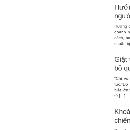
Hướn
ngườ
Hướng dẫ
doanh n
cách, b
chuẩn bị
Giật 
bỏ q
“Chỉ vớ
tức.”Đó
biệt lớn
tít […]
Khoá
chiế