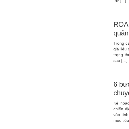
trở […]
ROAS 
quản
Trong cá
giá liệu
trọng t
sao […]
6 bư
chuy
Kế hoạc
chiến d
vào tình
mục tiê