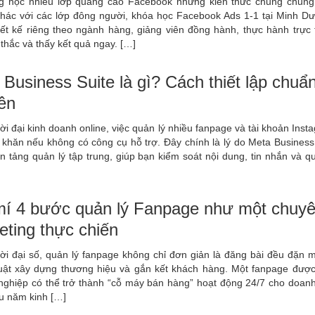
g học nhiều lớp quảng cáo Facebook nhưng kiến thức chung chung
hác với các lớp đông người, khóa học Facebook Ads 1-1 tại Minh D
ết kế riêng theo ngành hàng, giảng viên đồng hành, thực hành trực t
thắc và thấy kết quả ngay. […]
 Business Suite là gì? Cách thiết lập chuẩ
ên
ời đại kinh doanh online, việc quản lý nhiều fanpage và tài khoản Inst
khăn nếu không có công cụ hỗ trợ. Đây chính là lý do Meta Business 
n tảng quản lý tập trung, giúp bạn kiểm soát nội dung, tin nhắn và 
mí 4 bước quản lý Fanpage như một chuyê
eting thực chiến
ời đại số, quản lý fanpage không chỉ đơn giản là đăng bài đều đặn m
uật xây dựng thương hiệu và gắn kết khách hàng. Một fanpage được
nghiệp có thể trở thành “cỗ máy bán hàng” hoạt động 24/7 cho doanh
ều năm kinh […]