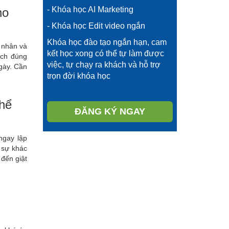
- Khóa học AI Marketing
ho
- Khóa học Edit video ngắn
Khóa học đào tạo ngắn hạn, cam
 nhân và
kết học xong có thể tự làm được
ịch đúng
việc, tự chạy ra khách và hỗ trợ
gày. Cần
trọn đời khóa học
thể
ĐĂNG KÝ NGAY
ngay lập
 sự khác
 đến giật