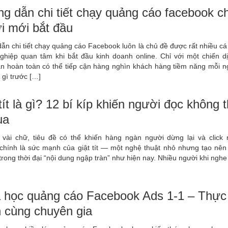
g dẫn chi tiết chạy quảng cáo facebook c
i mới bắt đầu
n chi tiết chạy quảng cáo Facebook luôn là chủ đề được rất nhiều cá
ghiệp quan tâm khi bắt đầu kinh doanh online. Chỉ với một chiến d
ạn hoàn toàn có thể tiếp cận hàng nghìn khách hàng tiềm năng mỗi n
 gì trước […]
tít là gì? 12 bí kíp khiến người đọc không 
ua
i vài chữ, tiêu đề có thể khiến hàng ngàn người dừng lại và click 
 chính là sức mạnh của giật tít — một nghệ thuật nhỏ nhưng tạo nên
 trong thời đại “nội dung ngập tràn” như hiện nay. Nhiều người khi nghe
 học quảng cáo Facebook Ads 1-1 – Thực
n cùng chuyên gia