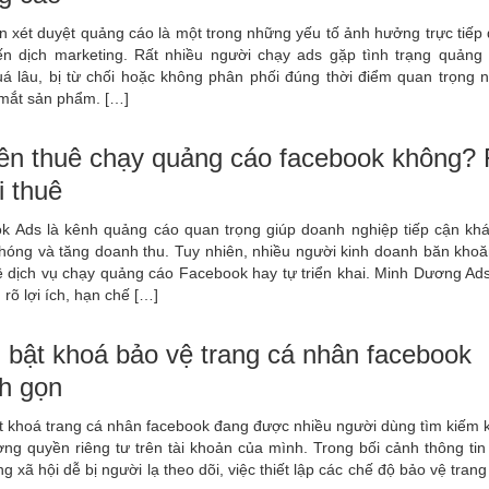
n xét duyệt quảng cáo là một trong những yếu tố ảnh hưởng trực tiếp
ến dịch marketing. Rất nhiều người chạy ads gặp tình trạng quảng
uá lâu, bị từ chối hoặc không phân phối đúng thời điểm quan trọng 
 mắt sản phẩm. […]
ên thuê chạy quảng cáo facebook không? 
i thuê
k Ads là kênh quảng cáo quan trọng giúp doanh nghiệp tiếp cận kh
hóng và tăng doanh thu. Tuy nhiên, nhiều người kinh doanh băn khoăn
ê dịch vụ chạy quảng cáo Facebook hay tự triển khai. Minh Dương Ads
 rõ lợi ích, hạn chế […]
 bật khoá bảo vệ trang cá nhân facebook
h gọn
t khoá trang cá nhân facebook đang được nhiều người dùng tìm kiếm 
ng quyền riêng tư trên tài khoản của mình. Trong bối cảnh thông tin
g xã hội dễ bị người lạ theo dõi, việc thiết lập các chế độ bảo vệ tran