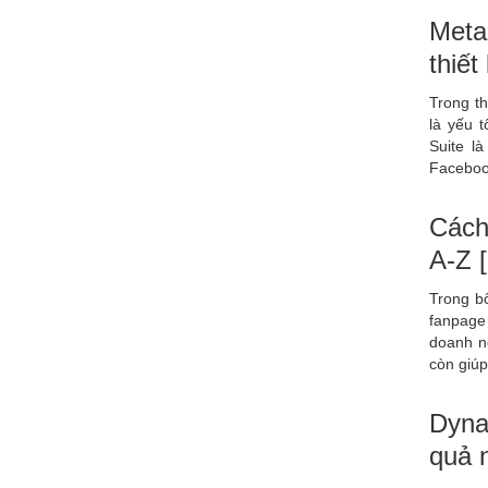
Meta
thiết
Trong th
là yếu 
Suite l
Faceboo
Cách
A-Z 
Trong bố
fanpage
doanh n
còn giú
Dyna
quả 