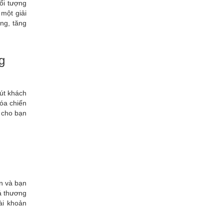
ối tượng
một giải
ng, tăng
g
út khách
hóa chiến
u cho bạn
ạn và bạn
á thương
ài khoản