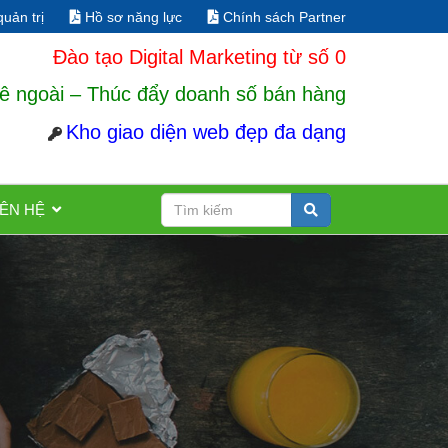
uản trị
Hồ sơ năng lực
Chính sách Partner
Đào tạo Digital Marketing từ số 0
ê ngoài – Thúc đẩy doanh số bán hàng
Kho giao diện web đẹp đa dạng
IÊN HỆ