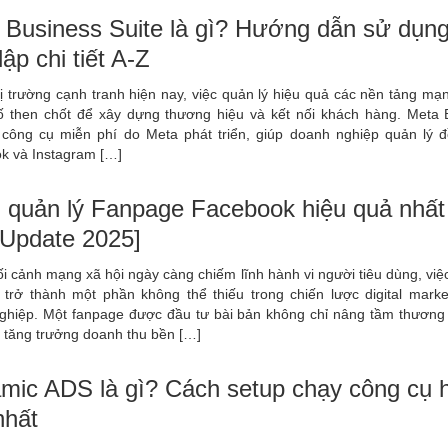
 Business Suite là gì? Hướng dẫn sử dụn
 lập chi tiết A-Z
ị trường cạnh tranh hiện nay, việc quản lý hiệu quả các nền tảng mạ
tố then chốt để xây dựng thương hiệu và kết nối khách hàng. Meta 
à công cụ miễn phí do Meta phát triển, giúp doanh nghiệp quản lý đ
k và Instagram […]
 quản lý Fanpage Facebook hiệu quả nhất
[Update 2025]
i cảnh mạng xã hội ngày càng chiếm lĩnh hành vi người tiêu dùng, việ
 trở thành một phần không thể thiếu trong chiến lược digital marke
ghiệp. Một fanpage được đầu tư bài bản không chỉ nâng tầm thương
p tăng trưởng doanh thu bền […]
mic ADS là gì? Cách setup chạy công cụ 
nhất