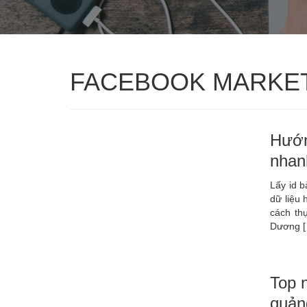
FACEBOOK MARKE
Hướn
nhan
Lấy id b
dữ liệu 
cách thự
Dương 
Top n
quản