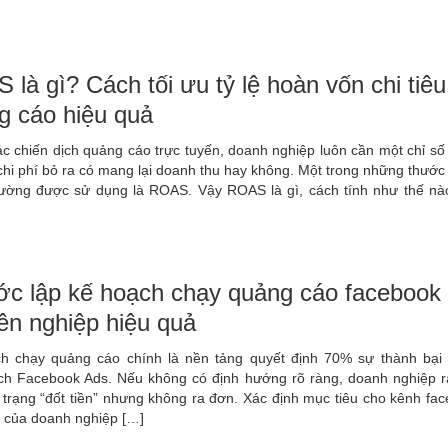
là gì? Cách tối ưu tỷ lệ hoàn vốn chi tiêu
g cáo hiệu quả
c chiến dịch quảng cáo trực tuyến, doanh nghiệp luôn cần một chỉ số
 chi phí bỏ ra có mang lại doanh thu hay không. Một trong những thướ
hường được sử dụng là ROAS. Vậy ROAS là gì, cách tính như thế nà
ớc lập kế hoạch chạy quảng cáo facebook
ên nghiệp hiệu quả
h chạy quảng cáo chính là nền tảng quyết định 70% sự thành bại
ịch Facebook Ads. Nếu không có định hướng rõ ràng, doanh nghiệp rấ
 trạng “đốt tiền” nhưng không ra đơn. Xác định mục tiêu cho kênh fa
u của doanh nghiệp […]