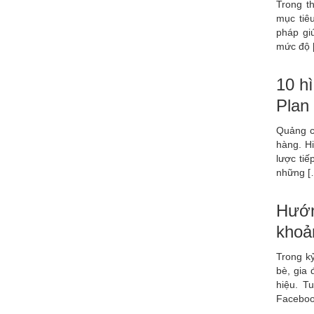
Trong t
mục tiê
pháp gi
mức độ 
10 h
Plan
Quảng c
hàng. Hi
lược tiế
những [
Hướng
khoả
Trong kỷ
bè, gia 
hiệu. T
Faceboo