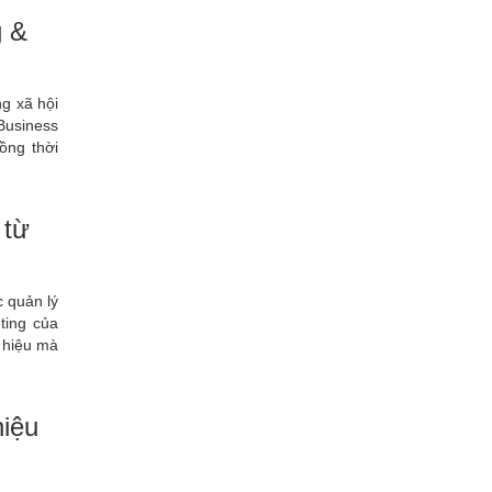
g &
ng xã hội
Business
ồng thời
 từ
c quản lý
ting của
 hiệu mà
hiệu