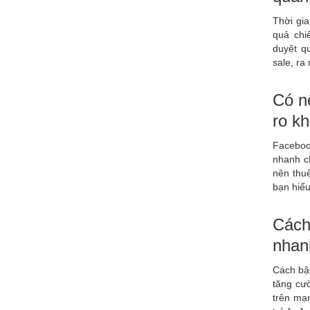
Thời gia
quả chi
duyệt q
sale, ra
Có n
ro kh
Faceboo
nhanh c
nên thu
bạn hiểu
Cách
nhan
Cách bậ
tăng cườ
trên mạn