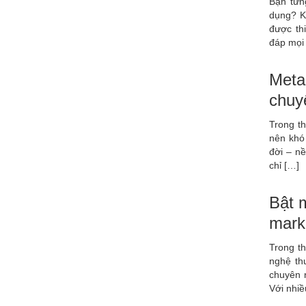
Bạn từn
dụng? K
được thi
đáp mọi 
Meta
chuy
Trong th
nên khó 
đời – nề
chỉ […]
Bật 
mark
Trong th
nghệ th
chuyên 
Với nhi