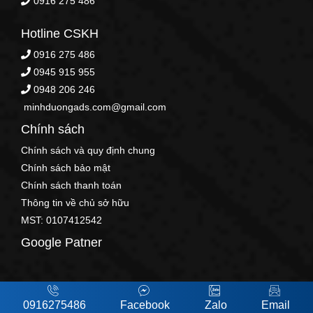
0916 275 486
Hotline CSKH
0916 275 486
0945 915 955
0948 206 246
minhduongads.com@gmail.com
Chính sách
Chính sách và quy định chung
Chính sách bảo mật
Chính sách thanh toán
Thông tin về chủ sở hữu
MST: 0107412542
Google Patner
0916275486
Facebook
Zalo
Email