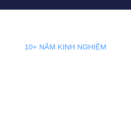
10+ NĂM KINH NGHIỆM
GIẢI PHÁP MARKETING THÚC
ĐẨY DOANH SỐ BÁN HÀNG
KÊNH ONLINE
Đội ngũ nhân sự Marketing của Minh Dương Media luôn
đồng hành sát sao và sẵn sàng vận hành như một phòng
Marketing nội bộ ngay tại doanh nghiệp