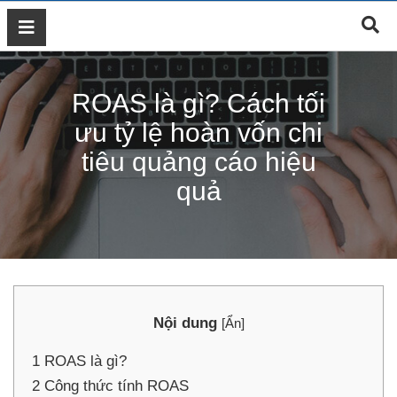
GIỚI
THIỆU
ROAS là gì? Cách tối
DỊCH
VỤ
ưu tỷ lệ hoàn vốn chi
MARKETING
tiêu quảng cáo hiệu
ĐÀO
quả
TẠO
MARKETING
THIẾT
KẾ
WEB
BLOG
Nội dung
[
Ẩn
]
LIÊN
HỆ
1
ROAS là gì?
2
Công thức tính ROAS