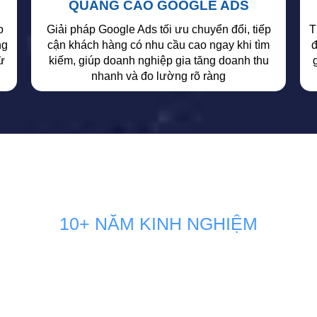
QUẢNG CÁO GOOGLE ADS
o
Giải pháp Google Ads tối ưu chuyển đổi, tiếp
T
ng
cận khách hàng có nhu cầu cao ngay khi tìm
đ
ừ
kiếm, giúp doanh nghiệp gia tăng doanh thu
nhanh và đo lường rõ ràng
10+ NĂM KINH NGHIỆM
TING THÚC ĐẨY DOANH SỐ BÁN 