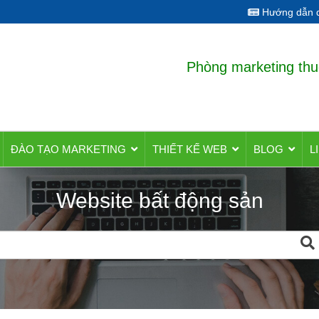
Hướng dẫn q
Phòng marketing thu
ĐÀO TẠO MARKETING
THIẾT KẾ WEB
BLOG
L
Website bất động sản