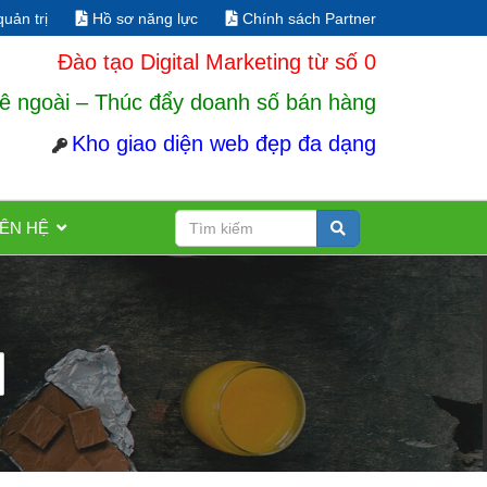
uản trị
Hồ sơ năng lực
Chính sách Partner
Đào tạo Digital Marketing từ số 0
ê ngoài – Thúc đẩy doanh số bán hàng
Kho giao diện web đẹp đa dạng
IÊN HỆ