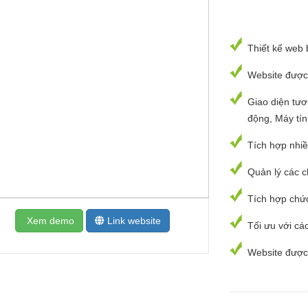
Thiết kế web 
Website được
Giao diện tươn
động, Máy tí
Tích hợp nhi
Quản lý các 
Tích hợp chứ
Xem demo
Link website
Tối ưu với cá
Website được