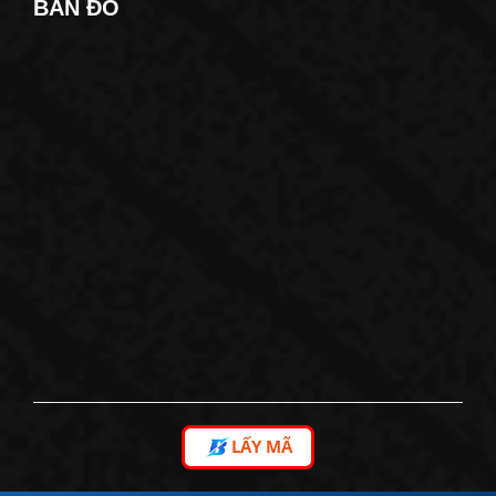
BẢN ĐỒ
LẤY MÃ