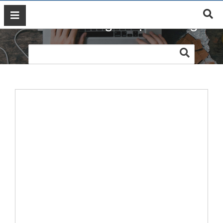
Web xe nâng Nhật Tường
GIỚI
THIỆU
DỊCH
VỤ
MARKETING
ĐÀO
TẠO
MARKETING
THIẾT
KẾ
WEB
BLOG
LIÊN
HỆ