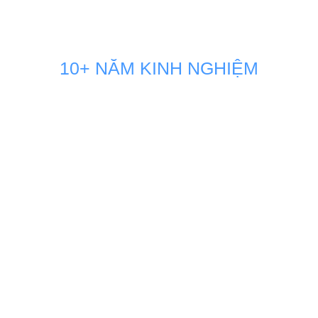
10+ NĂM KINH NGHIỆM
GIẢI PHÁP MARKETING THÚC
ĐẨY DOANH SỐ BÁN HÀNG
KÊNH ONLINE
Đội ngũ nhân sự Marketing của Minh Dương Media luôn
đồng hành sát sao và sẵn sàng vận hành như một phòng
Marketing nội bộ ngay tại doanh nghiệp