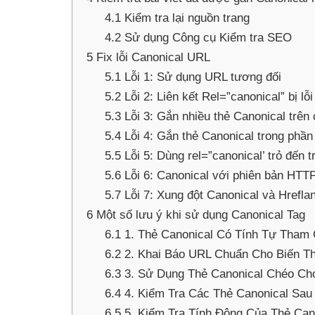
4.1
Kiểm tra lại nguồn trang
4.2
Sử dụng Công cụ Kiểm tra SEO
5
Fix lỗi Canonical URL
5.1
Lỗi 1: Sử dụng URL tương đối
5.2
Lỗi 2: Liên kết Rel=”canonical” bị lỗi
5.3
Lỗi 3: Gắn nhiều thẻ Canonical trên
5.4
Lỗi 4: Gắn thẻ Canonical trong phầ
5.5
Lỗi 5: Dùng rel=”canonical’ trỏ đến t
5.6
Lỗi 6: Canonical với phiên bản HT
5.7
Lỗi 7: Xung đột Canonical và Hrefla
6
Một số lưu ý khi sử dụng Canonical Tag
6.1
1. Thẻ Canonical Có Tính Tự Tham 
6.2
2. Khai Báo URL Chuẩn Cho Biến T
6.3
3. Sử Dụng Thẻ Canonical Chéo Cho
6.4
4. Kiểm Tra Các Thẻ Canonical Sau
6.5
5. Kiểm Tra Tính Động Của Thẻ Can