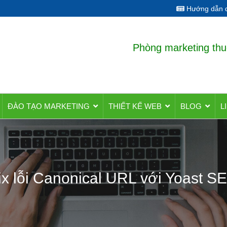
Hướng dẫn q
Phòng marketing thu
ĐÀO TẠO MARKETING
THIẾT KẾ WEB
BLOG
L
ix lỗi Canonical URL với Yoast S