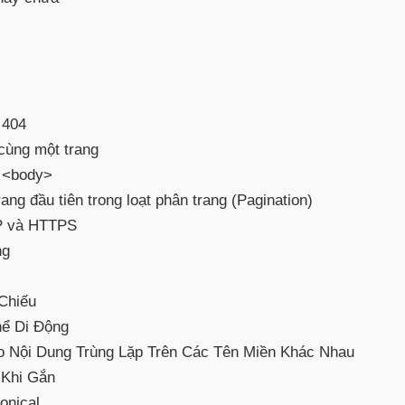
 404
 cùng một trang
n <body>
rang đầu tiên trong loạt phân trang (Pagination)
TP và HTTPS
ng
Chiếu
hể Di Động
 Nội Dung Trùng Lặp Trên Các Tên Miền Khác Nhau
 Khi Gắn
onical