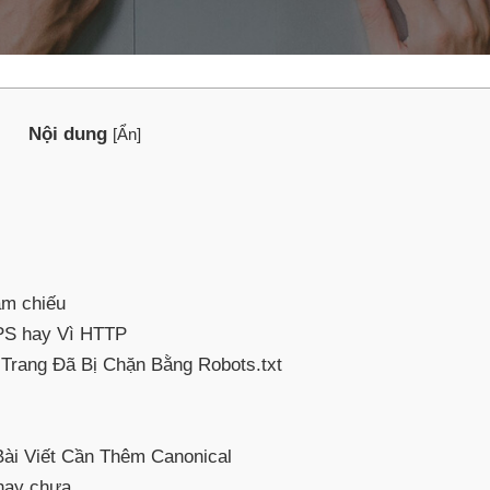
Nội dung
[
Ẩn
]
am chiếu
PS hay Vì HTTP
rang Đã Bị Chặn Bằng Robots.txt
ài Viết Cần Thêm Canonical
 hay chưa