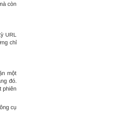
 mà còn
kỳ URL
ứng chỉ
hặn một
ang đó.
t phiên
công cụ