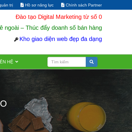
uản trị
Hồ sơ năng lực
Chính sách Partner
Đào tạo Digital Marketing từ số 0
ê ngoài – Thúc đẩy doanh số bán hàng
Kho giao diện web đẹp đa dạng
IÊN HỆ
EO