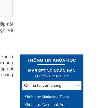
lặp nội
 gì? Và
 khi có
THÔNG TIN KHÓA HỌC
ội dung
lặp nội
MARKETING NGẮN HẠN
ếp hạng
TẠI CÔNG TY AGENCY
- Khóa học Marketing Tiktok
- Khóa học Facebook Ads