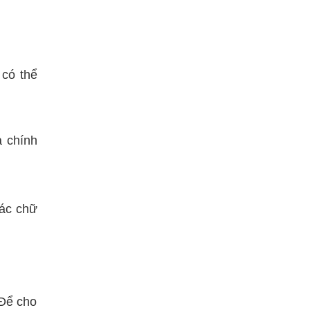
 có thể
à chính
các chữ
 Để cho