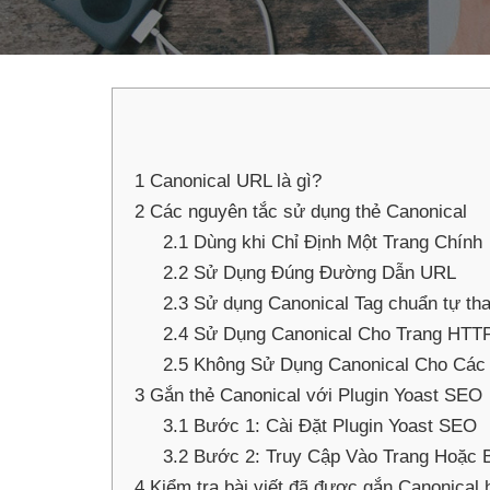
1
Canonical URL là gì?
2
Các nguyên tắc sử dụng thẻ Canonical
2.1
Dùng khi Chỉ Định Một Trang Chính
2.2
Sử Dụng Đúng Đường Dẫn URL
2.3
Sử dụng Canonical Tag chuẩn tự th
2.4
Sử Dụng Canonical Cho Trang HTT
2.5
Không Sử Dụng Canonical Cho Các T
3
Gắn thẻ Canonical với Plugin Yoast SEO
3.1
Bước 1: Cài Đặt Plugin Yoast SEO
3.2
Bước 2: Truy Cập Vào Trang Hoặc B
4
Kiểm tra bài viết đã được gắn Canonical