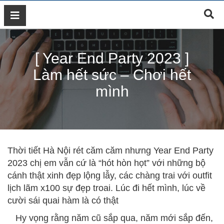
GIỚI
THIỆU
[ Year End Party 2023 ]
DỊCH
VỤ
Làm hết sức – Chơi hết
MARKETING
mình
ĐÀO
TẠO
MARKETING
THIẾT
KẾ
Thời tiết Hà Nội rét căm căm nhưng Year End Party
WEB
2023 chị em vẫn cứ là “hót hòn họt” với những bộ
BLOG
cánh thật xinh đẹp lộng lẫy, các chàng trai với outfit
lịch lãm x100 sự đẹp troai. Lúc đi hết mình, lúc về
LIÊN
cười sái quai hàm là có thật
HỆ
Hy vọng rằng năm cũ sắp qua, năm mới sắp đến,