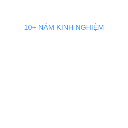
10+ NĂM KINH NGHIỆM
GIẢI PHÁP MARKETING THÚC
ĐẨY DOANH SỐ BÁN HÀNG
KÊNH ONLINE
Đội ngũ nhân sự Marketing của Minh Dương Media luôn
đồng hành sát sao và sẵn sàng vận hành như một phòng
Marketing nội bộ ngay tại doanh nghiệp