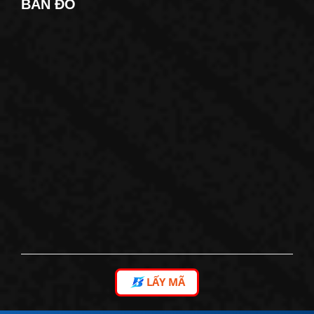
BẢN ĐỒ
LẤY MÃ