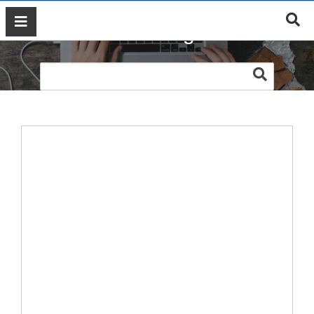
Web thời trang Lamia
GIỚI
THIỆU
DỊCH
VỤ
MARKETING
ĐÀO
TẠO
MARKETING
THIẾT
KẾ
WEB
BLOG
LIÊN
HỆ