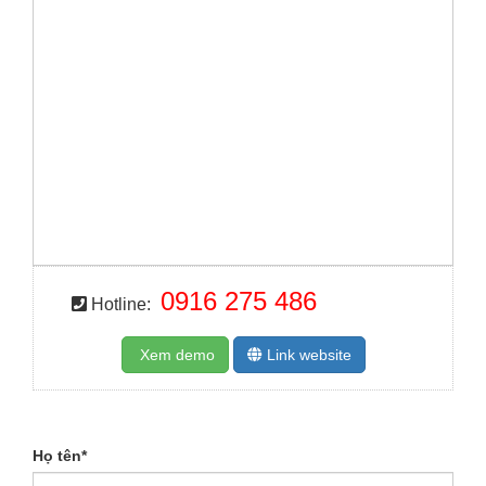
0916 275 486
Hotline:
Xem demo
Link website
Họ tên
*