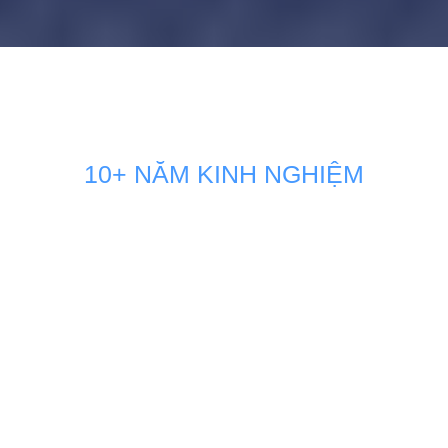
10+ NĂM KINH NGHIỆM
GIẢI PHÁP MARKETING THÚC
ĐẨY DOANH SỐ BÁN HÀNG
KÊNH ONLINE
Đội ngũ nhân sự Marketing của Minh Dương Media luôn
đồng hành sát sao và sẵn sàng vận hành như một phòng
Marketing nội bộ ngay tại doanh nghiệp