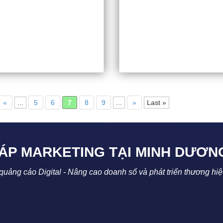
«
...
5
6
7
8
9
...
»
Last »
HÁP MARKETING TẠI
MINH DƯƠN
uảng cáo Digital - Nâng cao doanh số và phát triển thương hi