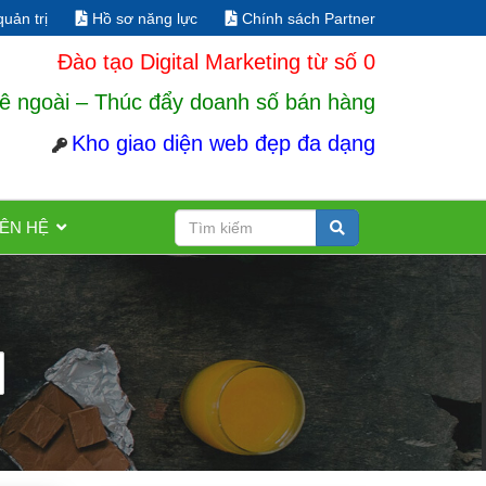
uản trị
Hồ sơ năng lực
Chính sách Partner
Đào tạo Digital Marketing từ số 0
ê ngoài – Thúc đẩy doanh số bán hàng
Kho giao diện web đẹp đa dạng
IÊN HỆ