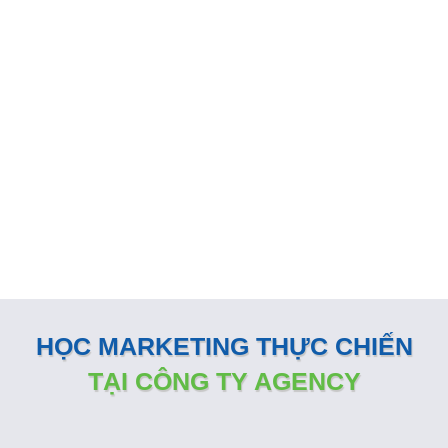
GIẢI PHÁP MARKETING THÚC
ĐẨY DOANH SỐ BÁN HÀNG
KÊNH ONLINE
Đội ngũ nhân sự Marketing của Minh Dương Media luôn
đồng hành sát sao và sẵn sàng vận hành như một phòng
Marketing nội bộ ngay tại doanh nghiệp
HỌC MARKETING THỰC CHIẾN
TẠI CÔNG TY AGENCY