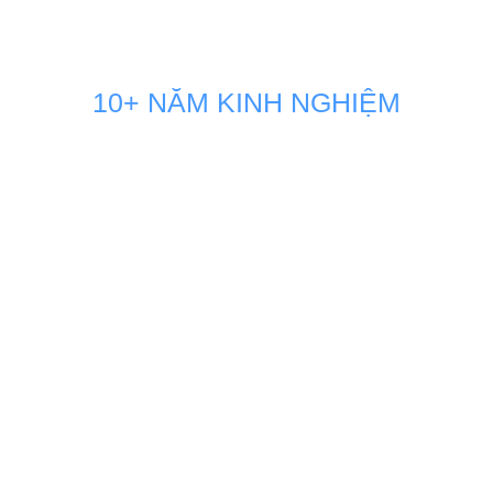
10+ NĂM KINH NGHIỆM
GIẢI PHÁP MARKETING THÚC
ĐẨY DOANH SỐ BÁN HÀNG
KÊNH ONLINE
Đội ngũ nhân sự Marketing của Minh Dương Media luôn
đồng hành sát sao và sẵn sàng vận hành như một phòng
Marketing nội bộ ngay tại doanh nghiệp