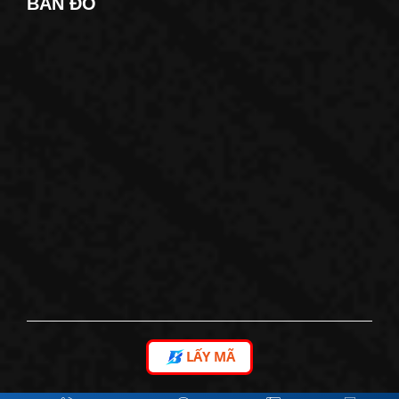
BẢN ĐỒ
LẤY MÃ