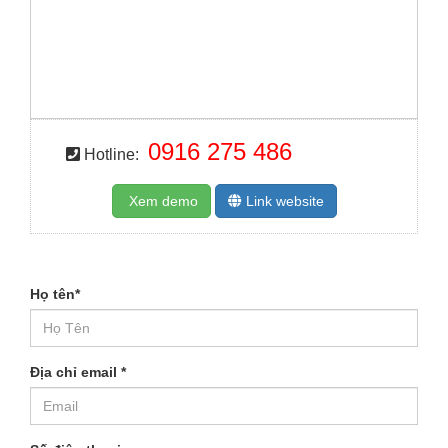
0916 275 486
Hotline:
Xem demo
Link website
Họ tên
*
Địa chỉ email
*