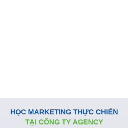
GIẢI PHÁP MARKETING THÚC
ĐẨY DOANH SỐ BÁN HÀNG
KÊNH ONLINE
Đội ngũ nhân sự Marketing của Minh Dương Media luôn
đồng hành sát sao và sẵn sàng vận hành như một phòng
Marketing nội bộ ngay tại doanh nghiệp
HỌC MARKETING THỰC CHIẾN
TẠI CÔNG TY AGENCY