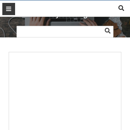
Web Duy Phong Phú
GIỚI
THIỆU
DỊCH
VỤ
MARKETING
ĐÀO
TẠO
MARKETING
THIẾT
KẾ
WEB
BLOG
LIÊN
HỆ