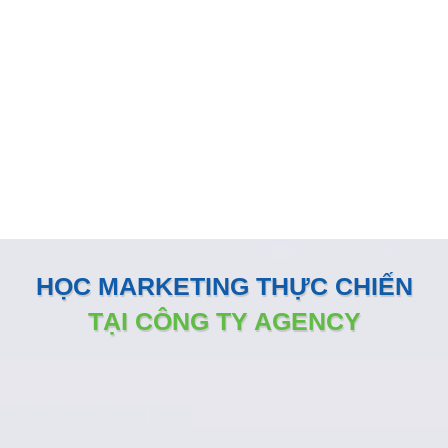
ĐẨY DOANH SỐ BÁN HÀNG
KÊNH ONLINE
Đội ngũ nhân sự Marketing của Minh Dương Media luôn
đồng hành sát sao và sẵn sàng vận hành như một phòng
Marketing nội bộ ngay tại doanh nghiệp
HỌC MARKETING THỰC CHIẾN
TẠI CÔNG TY AGENCY