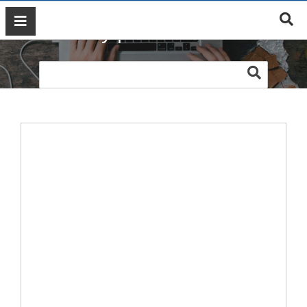
Web mỹ phẩm Goodndoc
GIỚI
THIỆU
DỊCH
VỤ
MARKETING
ĐÀO
TẠO
MARKETING
THIẾT
KẾ
WEB
BLOG
LIÊN
HỆ