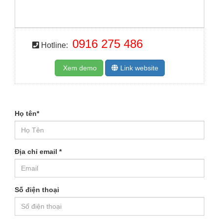
0916 275 486
Hotline:
Xem demo
Link website
Họ tên
*
Địa chỉ email
*
Số điện thoại