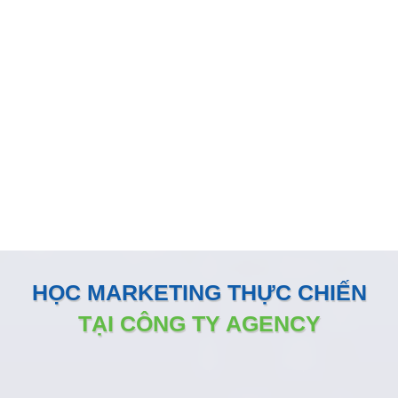
GIẢI PHÁP MARKETING THÚC
ĐẨY DOANH SỐ BÁN HÀNG
KÊNH ONLINE
Đội ngũ nhân sự Marketing của Minh Dương Media luôn
đồng hành sát sao và sẵn sàng vận hành như một phòng
Marketing nội bộ ngay tại doanh nghiệp
HỌC MARKETING THỰC CHIẾN
TẠI CÔNG TY AGENCY