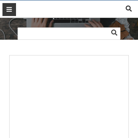
Web nội thất Tín Phát
GIỚI
THIỆU
DỊCH
VỤ
MARKETING
ĐÀO
TẠO
MARKETING
THIẾT
KẾ
WEB
BLOG
LIÊN
HỆ