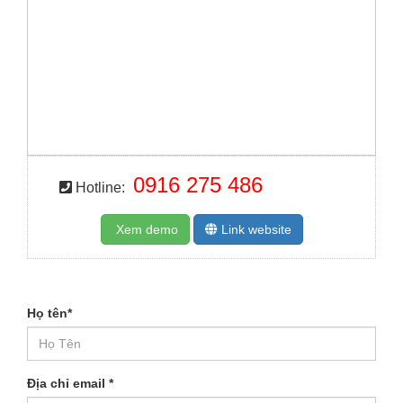
0916 275 486
Hotline:
Xem demo
Link website
Họ tên
*
Địa chỉ email
*