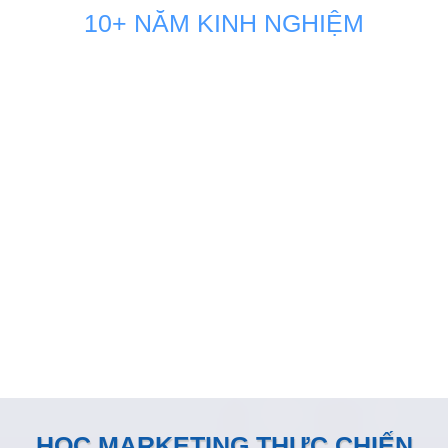
10+ NĂM KINH NGHIỆM
GIẢI PHÁP MARKETING THÚC
ĐẨY DOANH SỐ BÁN HÀNG
KÊNH ONLINE
Đội ngũ nhân sự Marketing của Minh Dương Media luôn
đồng hành sát sao và sẵn sàng vận hành như một phòng
Marketing nội bộ ngay tại doanh nghiệp
HỌC MARKETING THỰC CHIẾN