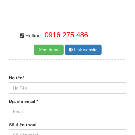
0916 275 486
Hotline:
Xem demo
Link website
Họ tên
*
Địa chỉ email
*
Số điện thoại