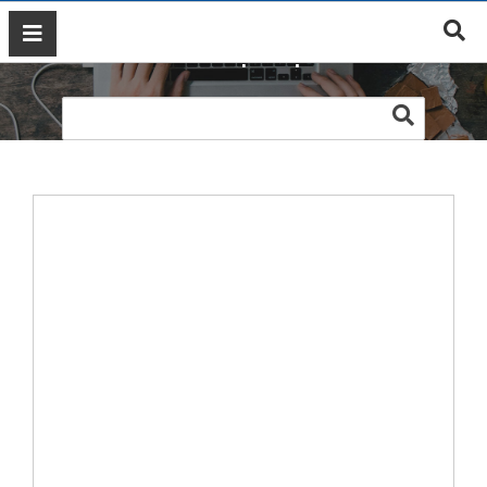
Web Thiết Bị Điện Elmall
GIỚI
THIỆU
DỊCH
VỤ
MARKETING
ĐÀO
TẠO
MARKETING
THIẾT
KẾ
WEB
BLOG
LIÊN
HỆ