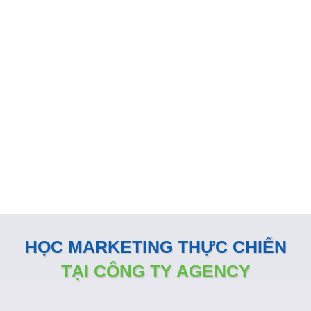
GIẢI PHÁP MARKETING THÚC
ĐẨY DOANH SỐ BÁN HÀNG
KÊNH ONLINE
Đội ngũ nhân sự Marketing của Minh Dương Media luôn
đồng hành sát sao và sẵn sàng vận hành như một phòng
Marketing nội bộ ngay tại doanh nghiệp
HỌC MARKETING THỰC CHIẾN
TẠI CÔNG TY AGENCY