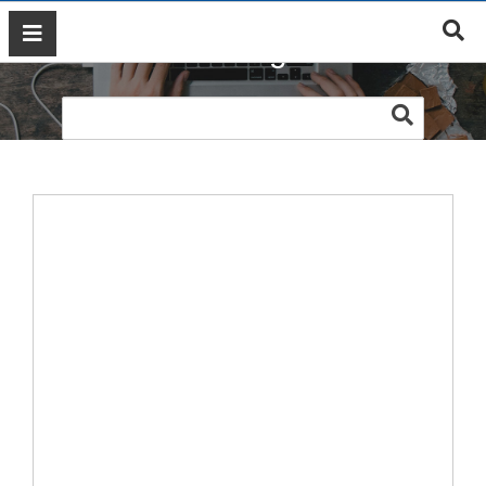
Web thời trang Vanizen
GIỚI
THIỆU
DỊCH
VỤ
MARKETING
ĐÀO
TẠO
MARKETING
THIẾT
KẾ
WEB
BLOG
LIÊN
HỆ