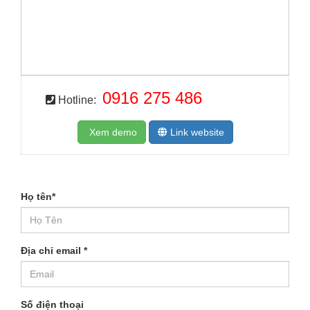
0916 275 486
Hotline:
Xem demo
Link website
Họ tên
*
Địa chỉ email
*
Số điện thoại