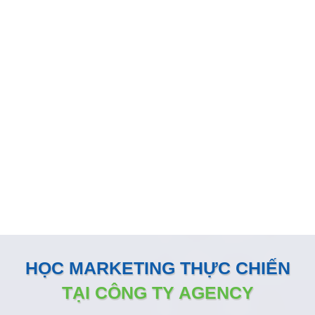
GIẢI PHÁP MARKETING THÚC
ĐẨY DOANH SỐ BÁN HÀNG
KÊNH ONLINE
Đội ngũ nhân sự Marketing của Minh Dương Media luôn
đồng hành sát sao và sẵn sàng vận hành như một phòng
Marketing nội bộ ngay tại doanh nghiệp
HỌC MARKETING THỰC CHIẾN
TẠI CÔNG TY AGENCY