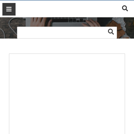
Web tinh dầu Yanstore
GIỚI
THIỆU
DỊCH
VỤ
MARKETING
ĐÀO
TẠO
MARKETING
THIẾT
KẾ
WEB
BLOG
LIÊN
HỆ