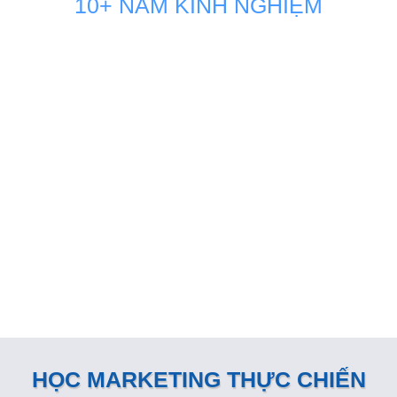
10+ NĂM KINH NGHIỆM
GIẢI PHÁP MARKETING THÚC
ĐẨY DOANH SỐ BÁN HÀNG
KÊNH ONLINE
Đội ngũ nhân sự Marketing của Minh Dương Media luôn
đồng hành sát sao và sẵn sàng vận hành như một phòng
Marketing nội bộ ngay tại doanh nghiệp
HỌC MARKETING THỰC CHIẾN