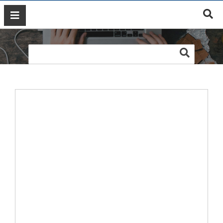
Web T&KIM GLOBAL
GIỚI
THIỆU
DỊCH
VỤ
MARKETING
ĐÀO
TẠO
MARKETING
THIẾT
KẾ
WEB
BLOG
LIÊN
HỆ