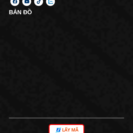
BẢN ĐỒ
LẤY MÃ