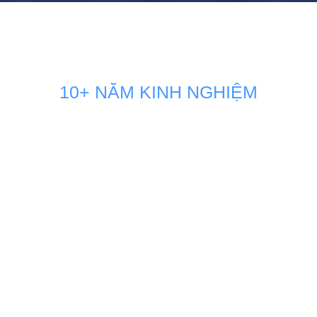
10+ NĂM KINH NGHIỆM
GIẢI PHÁP MARKETING THÚC
ĐẨY DOANH SỐ BÁN HÀNG
KÊNH ONLINE
Đội ngũ nhân sự Marketing của Minh Dương Media luôn
đồng hành sát sao và sẵn sàng vận hành như một phòng
Marketing nội bộ ngay tại doanh nghiệp