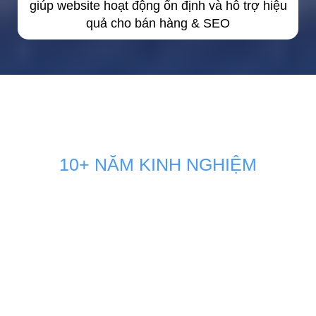
giúp website hoạt động ổn định và hỗ trợ hiệu
quả cho bán hàng & SEO
10+ NĂM KINH NGHIỆM
GIẢI PHÁP MARKETING THÚC
ĐẨY DOANH SỐ BÁN HÀNG
KÊNH ONLINE