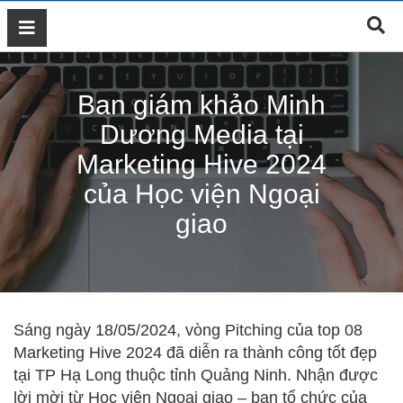
GIỚI
THIỆU
Ban giám khảo Minh
DỊCH
VỤ
Dương Media tại
MARKETING
Marketing Hive 2024
ĐÀO
của Học viện Ngoại
TẠO
MARKETING
giao
THIẾT
KẾ
WEB
BLOG
Sáng ngày 18/05/2024, vòng Pitching của top 08
LIÊN
Marketing Hive 2024 đã diễn ra thành công tốt đẹp
HỆ
tại TP Hạ Long thuộc tỉnh Quảng Ninh. Nhận được
lời mời từ Học viện Ngoại giao – ban tổ chức của