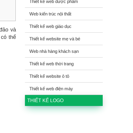
Thiết kế web dược phẩm
Web kiến trúc nội thất
Thiết kế web giáo dục
đảo và
 có thể
Thiết kế website mẹ và bé
Web nhà hàng khách sạn
Thiết kế web thời trang
Thiết kế website ô tô
Thiết kế web điện máy
THIẾT KẾ LOGO