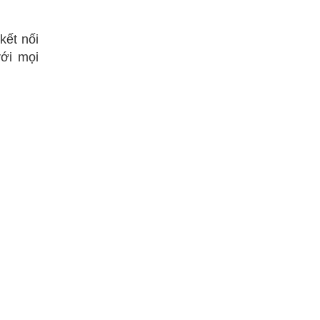
kết nối
ới mọi