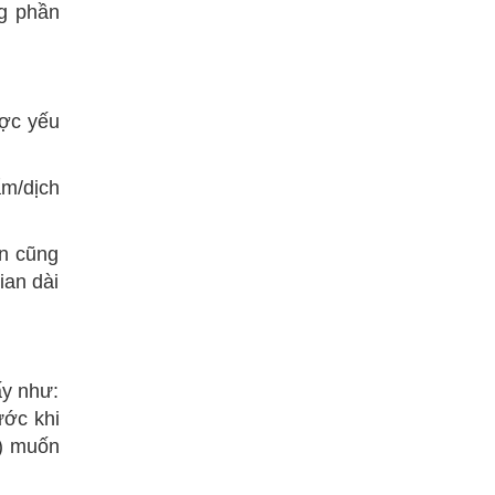
ng phần
ược yếu
ẩm/dịch
ận cũng
ian dài
ấy như:
ước khi
p) muốn