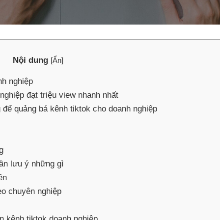
Nội dung
[
Ẩn
]
nh nghiệp
nghiệp đạt triệu view nhanh nhất
 để quảng bá kênh tiktok cho doanh nghiệp
g
ần lưu ý những gì
ên
eo chuyên nghiệp
n kênh tiktok doanh nghiệp