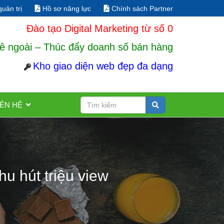
uản trị
Hồ sơ năng lực
Chính sách Partner
Đào tạo Digital Marketing từ số 0
ê ngoài – Thúc đẩy doanh số bán hàng
Kho giao diện web đẹp đa dạng
IÊN HỆ
u hút triệu view