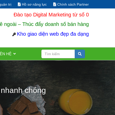
uản trị
Hồ sơ năng lực
Chính sách Partner
Đào tạo Digital Marketing từ số 0
ê ngoài – Thúc đẩy doanh số bán hàng
Kho giao diện web đẹp đa dạng
IÊN HỆ
g nhanh chóng