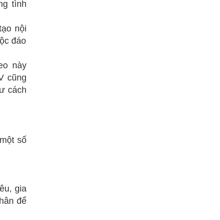
g tình
ạo nội
độc đáo
eo này
V cũng
hư cách
 một số
êu, gia
nhân để