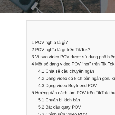
1
POV nghĩa là gì?
2
POV nghĩa là gì trên TikTok?
3
Vì sao video POV được sử dụng phổ biế
4
Một số dạng video POV “hot” trên Tik Tok
4.1
Chia sẻ câu chuyện ngắn
4.2
Dạng video có kịch bản ngắn gọn, xú
4.3
Dạng video Boyfriend POV
5
Hướng dẫn cách làm POV trên TikTok thu
5.1
Chuẩn bị kịch bản
5.2
Bắt đầu quay POV
5.3
Chỉnh sửa video POV