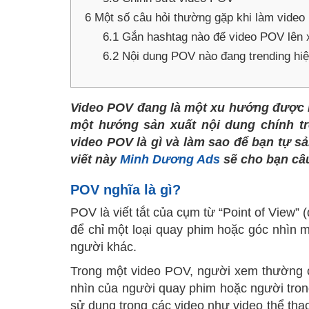
6
Một số câu hỏi thường gặp khi làm vide
6.1
Gắn hashtag nào để video POV lên
6.2
Nội dung POV nào đang trending hi
Video POV đang là một xu hướng được r
một hướng sản xuất nội dung chính trê
video POV là gì và làm sao để bạn tự 
viết này
Minh Dương Ads
sẽ cho bạn câu 
POV nghĩa là gì?
POV là viết tắt của cụm từ “Point of View
để chỉ một loại quay phim hoặc góc nhìn 
người khác.
Trong một video POV, người xem thường
nhìn của người quay phim hoặc người trong
sử dụng trong các video như video thể thao