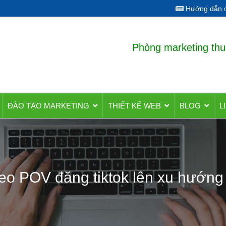
Hướng dẫn q
Phòng marketing thu
ĐÀO TẠO MARKETING
THIẾT KẾ WEB
BLOG
L
eo POV đăng tiktok lên xu hướn