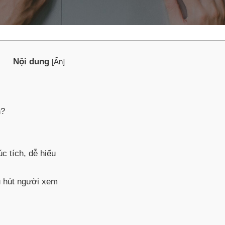
Nội dung
[
Ẩn
]
n?
c tích, dễ hiểu
 hút người xem