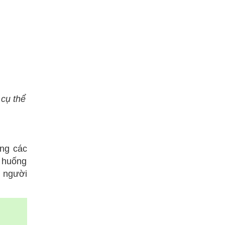
 cụ thể
ong các
h huống
g người