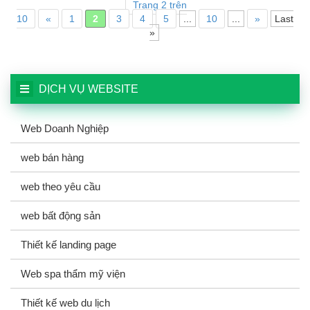
Trang 2 trên
10
«
1
2
3
4
5
...
10
...
»
Last
»
DỊCH VỤ WEBSITE
Web Doanh Nghiệp
web bán hàng
web theo yêu cầu
web bất động sản
Thiết kế landing page
Web spa thẩm mỹ viện
Thiết kế web du lịch