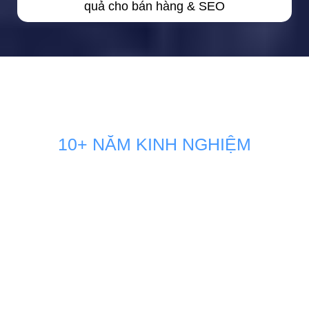
quả cho bán hàng & SEO
10+ NĂM KINH NGHIỆM
GIẢI PHÁP MARKETING THÚC
ĐẨY DOANH SỐ BÁN HÀNG
KÊNH ONLINE
Đội ngũ nhân sự Marketing của Minh Dương Media luôn