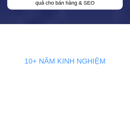
quả cho bán hàng & SEO
10+ NĂM KINH NGHIỆM
GIẢI PHÁP MARKETING THÚC
ĐẨY DOANH SỐ BÁN HÀNG
KÊNH ONLINE
Đội ngũ nhân sự Marketing của Minh Dương Media luôn