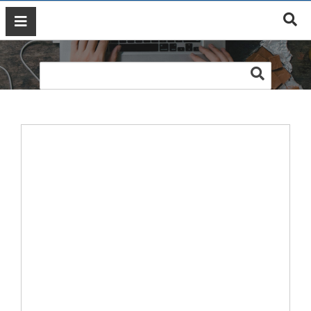
Web cơ khí Kinh Bắc
GIỚI
THIỆU
DỊCH
VỤ
MARKETING
ĐÀO
TẠO
MARKETING
THIẾT
KẾ
WEB
BLOG
LIÊN
HỆ