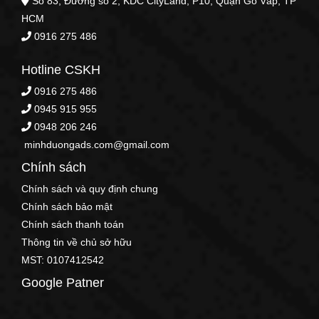
Số 83, Đường số 2, KDC CityLand, P10, Quận Gò Vấp, TP
HCM
0916 275 486
Hotline CSKH
0916 275 486
0945 915 955
0948 206 246
minhduongads.com@gmail.com
Chính sách
Chính sách và quy định chung
Chính sách bảo mật
Chính sách thanh toán
Thông tin về chủ sở hữu
MST: 0107412542
Google Patner