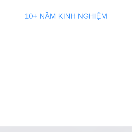
10+ NĂM KINH NGHIỆM
GIẢI PHÁP MARKETING THÚC
ĐẨY DOANH SỐ BÁN HÀNG
KÊNH ONLINE
Đội ngũ nhân sự Marketing của Minh Dương Media luôn
đồng hành sát sao và sẵn sàng vận hành như một phòng
Marketing nội bộ ngay tại doanh nghiệp