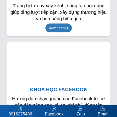
Trang bị tư duy xây kênh, sáng tạo nội dung
giúp tăng lượt tiếp cận, xây dựng thương hiệu
và bán hàng hiệu quả
Xem thêm
KHÓA HỌC FACEBOOK
Hướng dẫn chạy quảng cáo Facebook từ cơ
bản đến nâng cao, tối ưu chi phí, đúng tệp
khách hàng và tăng doanh thu bền vững
0916275486
Facebook
Zalo
Email