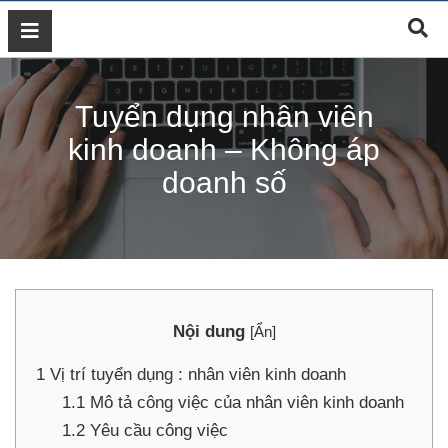
GIỚI
THIỆU
Tuyển dụng nhân viên
DỊCH
VỤ
kinh doanh – Không áp
MARKETING
doanh số
ĐÀO
TẠO
MARKETING
THIẾT
KẾ
WEB
Nội dung
[
Ẩn
]
BLOG
1
Vị trí tuyển dụng : nhân viên kinh doanh
LIÊN
HỆ
1.1
Mô tả công việc của nhân viên kinh doanh
1.2
Yêu cầu công việc