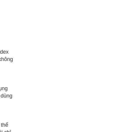
ndex
 không
dụng
 dùng
 thể