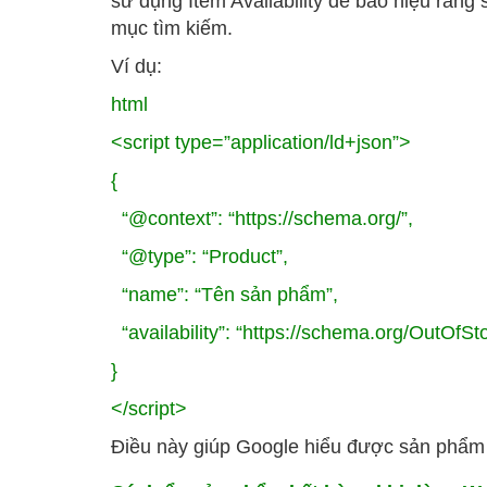
sử dụng
Item Availability
để báo hiệu rằng 
mục tìm kiếm.
Ví dụ:
html
<script type=”application/ld+json”>
{
“@context”: “https://schema.org/”,
“@type”: “Product”,
“name”: “Tên sản phẩm”,
“availability”: “https://schema.org/OutOfSt
}
</script>
Điều này giúp Google hiểu được sản phẩm 