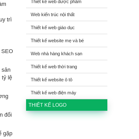
Thiết kế web dược phẩm
làm
Web kiến trúc nội thất
y trì
Thiết kế web giáo dục
Thiết kế website mẹ và bé
n SEO
Web nhà hàng khách sạn
Thiết kế web thời trang
a sản
tỷ lệ
Thiết kế website ô tô
Thiết kế web điện máy
ương
THIẾT KẾ LOGO
n đối
ể gặp