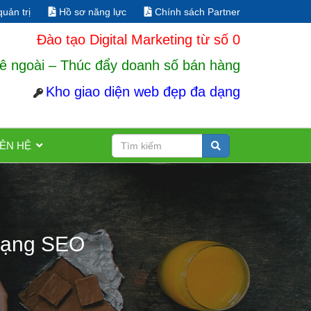
uản trị
Hồ sơ năng lực
Chính sách Partner
Đào tạo Digital Marketing từ số 0
ê ngoài – Thúc đẩy doanh số bán hàng
Kho giao diện web đẹp đa dạng
IÊN HỆ
 hạng SEO