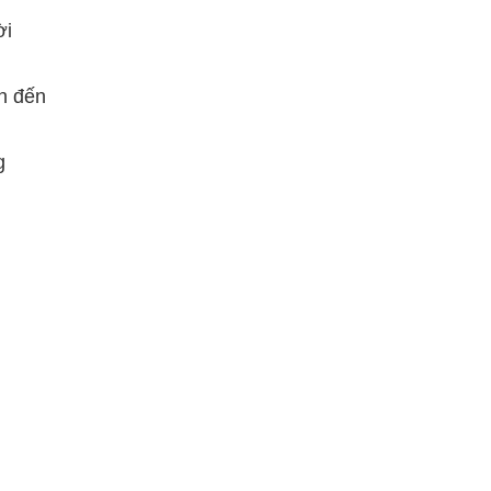
ời
n đến
g