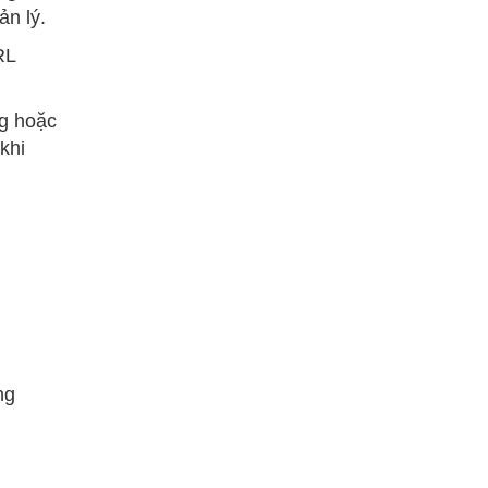
ản lý.
RL
g hoặc
khi
ng