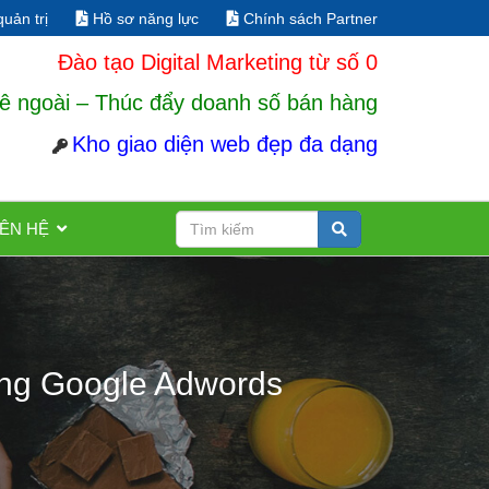
uản trị
Hồ sơ năng lực
Chính sách Partner
Đào tạo Digital Marketing từ số 0
ê ngoài – Thúc đẩy doanh số bán hàng
Kho giao diện web đẹp đa dạng
IÊN HỆ
trong Google Adwords