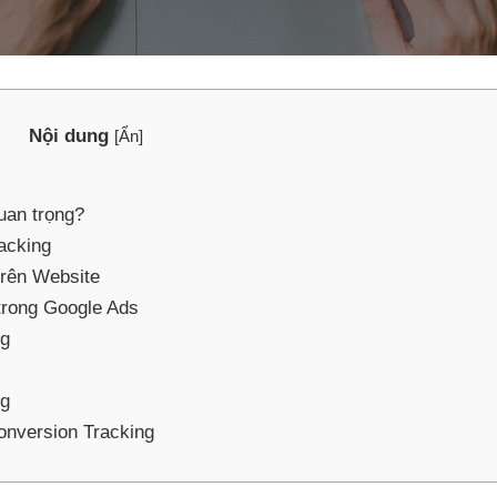
Nội dung
[
Ẩn
]
uan trọng?
acking
trên Website
trong Google Ads
ng
ng
onversion Tracking