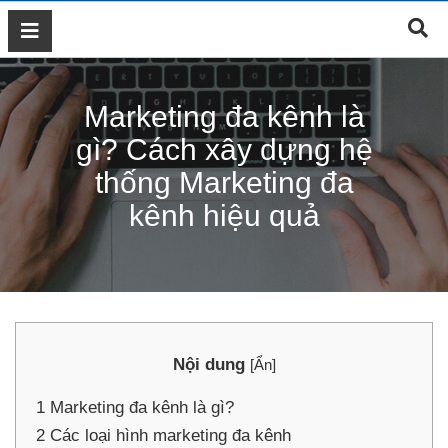
GIỚI
THIỆU
Marketing đa kênh là
DỊCH
VỤ
gì? Cách xây dựng hệ
MARKETING
thống Marketing đa
ĐÀO
kênh hiệu quả
TẠO
MARKETING
THIẾT
KẾ
WEB
BLOG
Nội dung
[
Ẩn
]
LIÊN
HỆ
1
Marketing đa kênh là gì?
2
Các loại hình marketing đa kênh