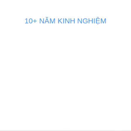
10+ NĂM KINH NGHIỆM
GIẢI PHÁP MARKETING THÚC
ĐẨY DOANH SỐ BÁN HÀNG
KÊNH ONLINE
Đội ngũ nhân sự Marketing của Minh Dương Media luôn
đồng hành sát sao và sẵn sàng vận hành như một phòng
Marketing nội bộ ngay tại doanh nghiệp