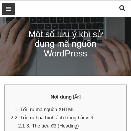
GIỚI
THIỆU
Một số lưu ý khi sử
DỊCH
VỤ
dụng mã nguồn
MARKETING
WordPress
ĐÀO
TẠO
MARKETING
THIẾT
KẾ
WEB
Nội dung
[
Ẩn
]
BLOG
1
1. Tối ưu mã nguồn XHTML
LIÊN
HỆ
2
2. Tối ưu hóa hình ảnh trong bài viết
2.1
3. Thẻ tiêu đề (Heading)