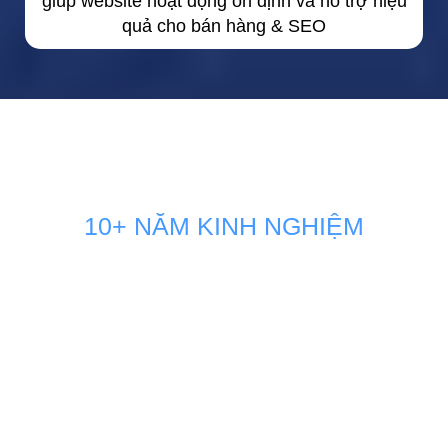
giúp website hoạt động ổn định và hỗ trợ hiệu
quả cho bán hàng & SEO
10+ NĂM KINH NGHIỆM
GIẢI PHÁP MARKETING THÚC
ĐẨY DOANH SỐ BÁN HÀNG
KÊNH ONLINE
Đội ngũ nhân sự Marketing của Minh Dương Media luôn