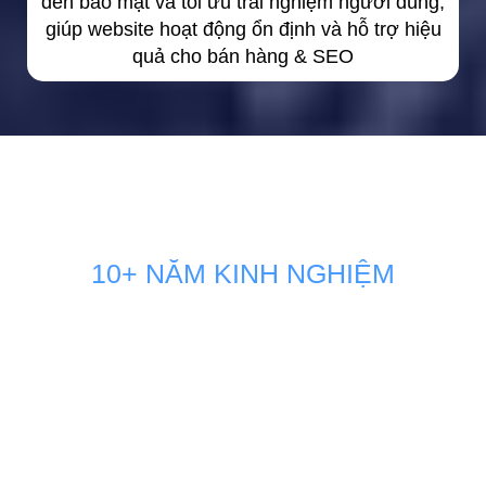
đến bảo mật và tối ưu trải nghiệm người dùng,
giúp website hoạt động ổn định và hỗ trợ hiệu
quả cho bán hàng & SEO
10+ NĂM KINH NGHIỆM
GIẢI PHÁP MARKETING THÚC
ĐẨY DOANH SỐ BÁN HÀNG
KÊNH ONLINE