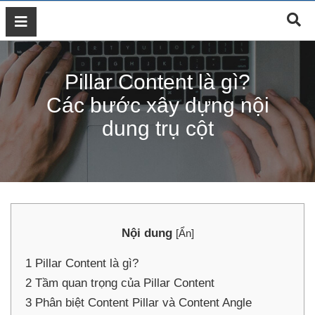
GIỚI
THIỆU
Pillar Content là gì?
DỊCH
VỤ
Các bước xây dựng nội
MARKETING
dung trụ cột
ĐÀO
TẠO
MARKETING
THIẾT
KẾ
WEB
Nội dung
[
Ẩn
]
BLOG
1
Pillar Content là gì?
LIÊN
HỆ
2
Tầm quan trọng của Pillar Content
3
Phân biệt Content Pillar và Content Angle